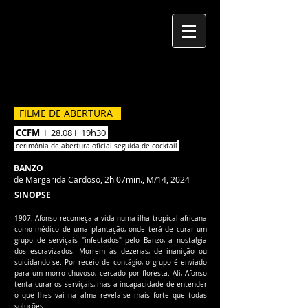
FÓRUM CINEMA MOÇAMBIQUE
FILME DE ABERTURA
CCFM
I 28.08 I 19h30
cerimónia de abertura oficial seguida de cocktai
l
BANZO
de Margarida Cardoso
,
2h 07min., M/14, 2024
SINOPSE
1907. Afonso recomeça a vida numa ilha tropical africana
como médico de uma plantação, onde terá de curar um
grupo de serviçais "infectados" pelo Banzo, a nostalgia
dos escravizados. Morrem às dezenas, de inanição ou
suicidando-se. Por receio de contágio, o grupo é enviado
para um morro chuvoso, cercado por floresta. Ali, Afonso
tenta curar os serviçais, mas a incapacidade de entender
o que lhes vai na alma revela-se mais forte que todas
soluções.