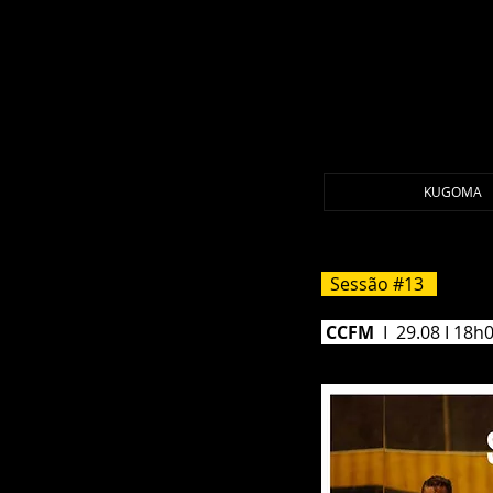
KUGOMA
Sessão #13
CCFM
I 29.08 I 18